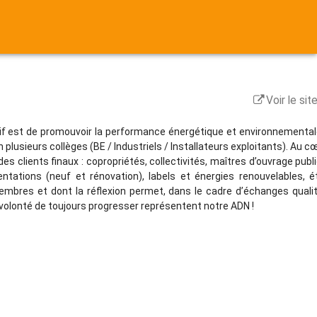
Voir le si
ctif est de promouvoir la performance énergétique et environnementa
lusieurs collèges (BE / Industriels / Installateurs exploitants). Au c
es clients finaux : copropriétés, collectivités, maîtres d’ouvrage publ
mentations (neuf et rénovation), labels et énergies renouvelables, 
mbres et dont la réflexion permet, dans le cadre d’échanges qualit
 la volonté de toujours progresser représentent notre ADN !