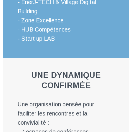
- EnerJ-TECH & Village Digital
Building
- Zone Excellence
- HUB
Compétences
- Start up LAB
UNE DYNAMIQUE
CONFIRMÉE
Une organisation pensée pour
faciliter les rencontres et la
convivialité :
- 7 espaces de conférences,